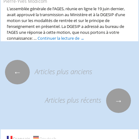
Pierre-Yves Modicom
L’assemblée générale de l’AGES, réunie en ligne le 19 juin dernier,
avait approuvé la transmission au Ministère et à la DGESIP d’une
motion sur les modalités de rentrée et sur le principe de
l’enseignement en présentiel. La DGESIP a adressé au bureau de
l’AGES une réponse à cette motion, que nous portons à votre
connaissance: …
Continuer la lecture de
Modalités
→
de
rentrée
universitaire
←
Articles plus anciens
Navigation
des
→
Articles plus récents
articles
Français
Deutsch