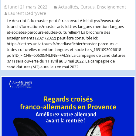
du
lundi 21 mars 2022
Actualités
,
Cursus
,
Enseignement
SIDA
Laurent Dedryvere
à
Berlin”,
Le descriptif du master peut être consulté ici: https://www.univ-
Berlin,
tours.fr/formations/master-arts-lettres-langues-mention-langues-
6-
et-societes-parcours-etudes-culturelles-1 La brochure des
11
enseignements (2021/2022) peut être consultée ici:
juin
https://lettres.univ-tours.fr/medias/fichier/master-parcours-e-
2022
tudes-culturelles-mention-langues-et-socie-te-s_1631093026618-
pdf?ID_FICHE=6060&INLINE=FALSE La campagne de candidatures
(M1) sera ouverte du 11 avril au 3 mai 2022. La campagne de
candidatures (M2) aura lieu en mai 2022.