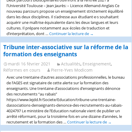
Deux parcours bidisciplinaires ouvriront à la rentrée 2021 à
Provence”_Aix-
l’Université Toulouse – Jean Jaurès: – Licence Allemand-Anglais Ce
Marseille
nouveau parcours propose un enseignement strictement équilibré
Université_16-
dans les deux disciplines. Il s’adresse aux étudiant·e·s souhaitant
27
acquérir une maîtrise équivalente dans les deux langues et leurs
août
cultures. Il prépare notamment aux écoles de traduction et
2021_délai
d’interprétation, dont …
Continuer la lecture de
Ouverture
→
15
de
juin
deux
Tribune inter-associative sur la réforme de la
2021
licences
formation des enseignants
bidisciplinaires
:
mardi 16 février 2021
Actualités
,
Enseignement
,
Allemand-
Réformes en cours
Pierre-Yves Modicom
Anglais
Avec une trentaine d’autres associations professionnelles, le bureau
et
de l’AGES est signataire de cette alerte sur la formation des
Histoire-
enseignants. Une trentaine d’associations d’enseignants dénonce
Allemand
des recrutements “au rabais”
à
https://www.lejdd.fr/Societe/Education/tribune-une-trentaine-
la
dassociations-denseignants-denonce-des-recrutements-au-rabais-
rentrée
4024797 Le ministère de l’Education nationale vient de publier un
2021
arrêté réformant, pour la troisième fois en une dizaine d’années, le
à
recrutement et la formation des …
Continuer la lecture de
Tribune
→
l’Université
inter-
Toulouse