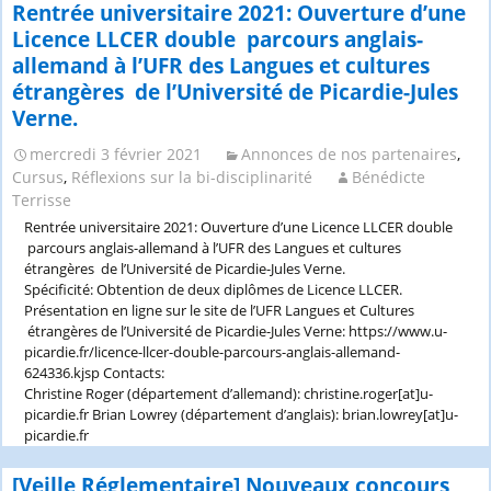
associative
Rentrée universitaire 2021: Ouverture d’une
–
sur
Jean
Licence LLCER double parcours anglais-
la
Jaurès
allemand à l’UFR des Langues et cultures
réforme
étrangères de l’Université de Picardie-Jules
de
la
Verne.
formation
des
mercredi 3 février 2021
Annonces de nos partenaires
,
enseignants
Cursus
,
Réflexions sur la bi-disciplinarité
Bénédicte
Terrisse
Rentrée universitaire 2021: Ouverture d’une Licence LLCER double
parcours anglais-allemand à l’UFR des Langues et cultures
étrangères de l’Université de Picardie-Jules Verne.
Spécificité: Obtention de deux diplômes de Licence LLCER.
Présentation en ligne sur le site de l’UFR Langues et Cultures
étrangères de l’Université de Picardie-Jules Verne: https://www.u-
picardie.fr/licence-llcer-double-parcours-anglais-allemand-
624336.kjsp Contacts:
Christine Roger (département d’allemand): christine.roger[at]u-
picardie.fr Brian Lowrey (département d’anglais): brian.lowrey[at]u-
picardie.fr
[Veille Réglementaire] Nouveaux concours