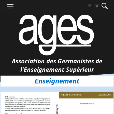
Aller
Recher
FR
DE
au
contenu
Association des Germanistes de
l'Enseignement Supérieur
Enseignement