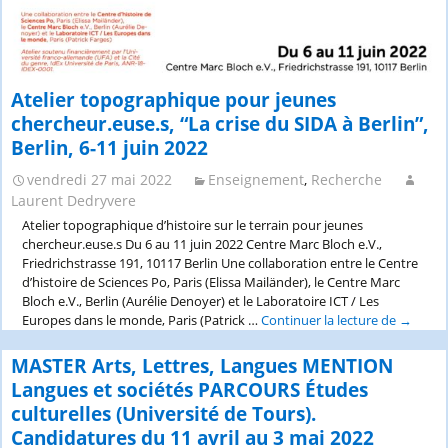
allemandes
2022/23,
Université
Nanterre
Atelier topographique pour jeunes
chercheur.euse.s, “La crise du SIDA à Berlin”,
Berlin, 6-11 juin 2022
vendredi 27 mai 2022
Enseignement
,
Recherche
Laurent Dedryvere
Atelier topographique d’histoire sur le terrain pour jeunes
chercheur.euse.s Du 6 au 11 juin 2022 Centre Marc Bloch e.V.,
Friedrichstrasse 191, 10117 Berlin Une collaboration entre le Centre
d’histoire de Sciences Po, Paris (Elissa Mailänder), le Centre Marc
Bloch e.V., Berlin (Aurélie Denoyer) et le Laboratoire ICT / Les
Europes dans le monde, Paris (Patrick …
Continuer la lecture de
Atelier
→
topogra
pour
MASTER Arts, Lettres, Langues MENTION
jeunes
Langues et sociétés PARCOURS Études
chercheu
culturelles (Université de Tours).
“La
Candidatures du 11 avril au 3 mai 2022
crise