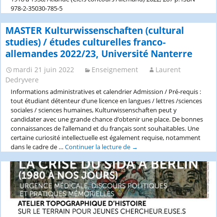
978-2-35030-785-5
MASTER Kulturwissenschaften (cultural
studies) / études culturelles franco-
allemandes 2022/23, Université Nanterre
mardi 21 juin 2022
Enseignement
Laurent
Dedryvere
Informations administratives et calendrier Admission / Pré-requis :
tout étudiant détenteur d’une licence en langues / lettres /sciences
sociales / sciences humaines, Kulturwissenschaften peut y
candidater avec une grande chance d’obtenir une place. De bonnes
connaissances de l’allemand et du français sont souhaitables. Une
certaine curiosité intellectuelle est également requise, notamment
dans le cadre de …
Continuer la lecture de
MASTER
→
Kulturwissenschaften
(cultural
studies)
/
études
culturelles
franco-