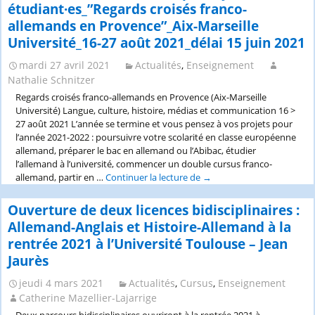
étudiant·es_”Regards croisés franco-
allemands en Provence”_Aix-Marseille
Université_16-27 août 2021_délai 15 juin 2021
mardi 27 avril 2021
Actualités
,
Enseignement
Nathalie Schnitzer
Regards croisés franco-allemands en Provence (Aix-Marseille
Université) Langue, culture, histoire, médias et communication 16 >
27 août 2021 L’année se termine et vous pensez à vos projets pour
l’année 2021-2022 : poursuivre votre scolarité en classe européenne
allemand, préparer le bac en allemand ou l’Abibac, étudier
l’allemand à l’université, commencer un double cursus franco-
allemand, partir en …
Continuer la lecture de
École
→
d’été
interculturelle
Ouverture de deux licences bidisciplinaires :
pour
Allemand-Anglais et Histoire-Allemand à la
lycéen·nes
rentrée 2021 à l’Université Toulouse – Jean
et
Jaurès
étudiant·es_”Regards
croisés
jeudi 4 mars 2021
Actualités
,
Cursus
,
Enseignement
franco-
Catherine Mazellier-Lajarrige
allemands
en