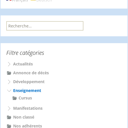
R
e
c
h
e
Filtre catégories
r
c
Actualités
h
e
Annonce de décès
r
Développement
:
Enseignement
Cursus
Manifestations
Non classé
Nos adhérents