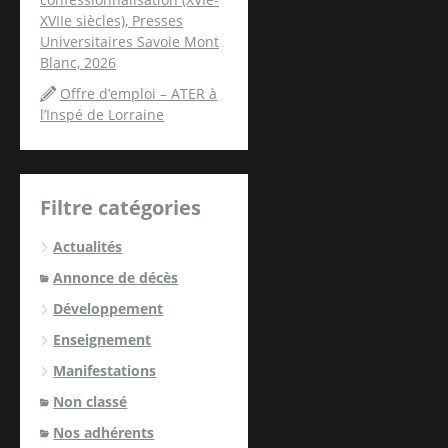
XVIIe siècles), Presses
Universitaires Savoie Mont
Blanc, 2026
Offre d’emploi – ATER à
l’Inspé de Lorraine
Filtre catégories
Actualités
Annonce de décès
Développement
Enseignement
Manifestations
Non classé
Nos adhérents