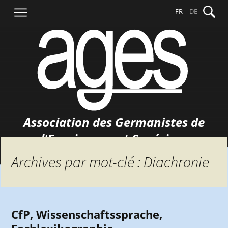
Aller
Recher
FR
DE
au
contenu
Association des Germanistes de
l'Enseignement Supérieur
Archives par mot-clé : Diachronie
CfP, Wissenschaftssprache,