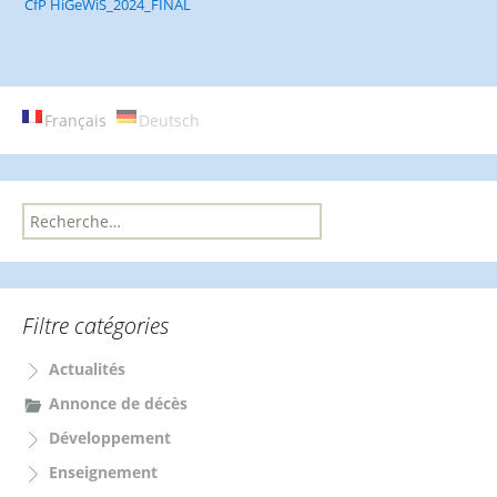
CfP HiGeWiS_2024_FINAL
Français
Deutsch
R
e
c
h
e
Filtre catégories
r
c
Actualités
h
e
Annonce de décès
r
Développement
:
Enseignement