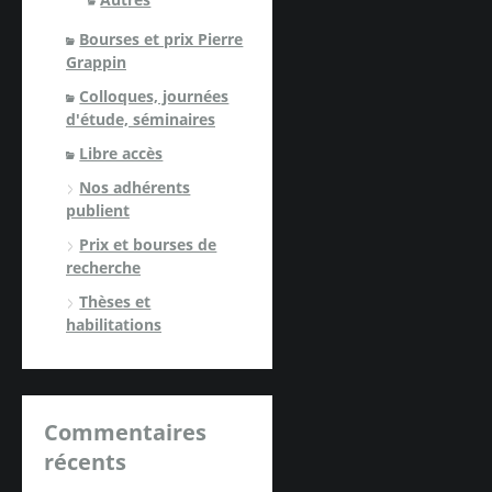
Bourses et prix Pierre
Grappin
Colloques, journées
d'étude, séminaires
Libre accès
Nos adhérents
publient
Prix et bourses de
recherche
Thèses et
habilitations
Commentaires
récents