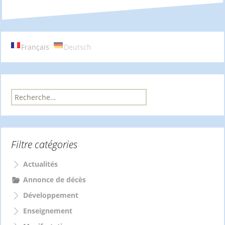
des
articles
Français
Deutsch
R
e
c
h
e
Filtre catégories
r
c
h
Actualités
e
Annonce de décès
r
Développement
:
Enseignement