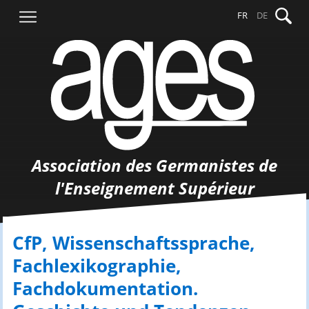
Aller
Recher
FR
DE
au
contenu
Association des Germanistes de
l'Enseignement Supérieur
CfP, Wissenschaftssprache,
Fachlexikographie,
Fachdokumentation.