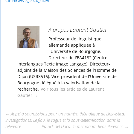
CfP HiGeWiS_2024_FINAL
A propos Laurent Gautier
Professeur de linguistique
allemande appliquée à
l'Université de Bourgogne.
Directeur de l'EA4182 (Centre
Interlangues Texte Image Langage). Directeur-
adjoint de la Maison des Sciences de l'Homme de
Dijon (USR3516). Vice-président de l'Université de
Bourgogne délégué à la valorisation de la
recherche.
Voir tous les articles de Laurent
Gautier
→
←
Appel à soumissions pour un numéro thématique de Lingvisticæ
Investigationes: Le flou, le vague et la sous-détermination dans la
Navigation
référence
Patrick del Duca: In memoriam René Pérennec
→