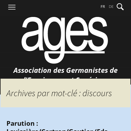
Aller
Recher
FR
DE
au
contenu
Association des Germanistes de
l'Enseignement Supérieur
Archives par mot-clé : discours
Parution :