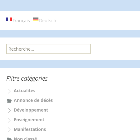
Français
Deutsch
R
e
c
h
e
Filtre catégories
r
c
Actualités
h
e
Annonce de décès
r
Développement
:
Enseignement
Manifestations
Non classé