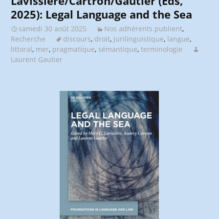
Lavissière/Cartron/Gautier (Eds,
2025): Legal Language and the Sea
samedi 30 août 2025
Nos adhérents publient
,
Recherche
discours
,
droit
,
jurilinguistique
,
langue
,
littoral
,
mer
,
pragmatique
,
sémantique
,
terminologie
Laurent Gautier