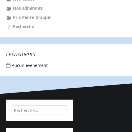
Nos adhérents
Prix Pierre Grappin
Recherche
Événements
Aucun événement
R
e
c
h