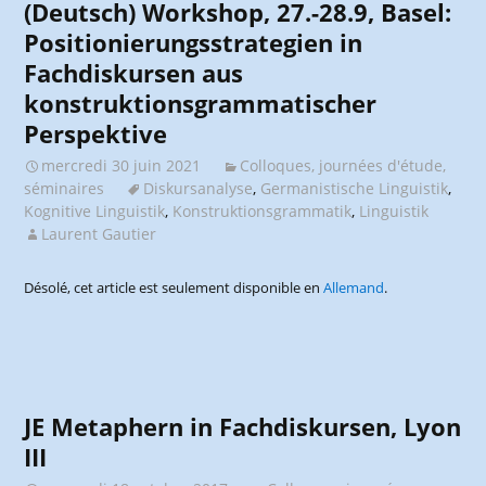
(Deutsch) Workshop, 27.-28.9, Basel:
Positionierungsstrategien in
Fachdiskursen aus
konstruktionsgrammatischer
Perspektive
mercredi 30 juin 2021
Colloques, journées d'étude,
séminaires
Diskursanalyse
,
Germanistische Linguistik
,
Kognitive Linguistik
,
Konstruktionsgrammatik
,
Linguistik
Laurent Gautier
Désolé, cet article est seulement disponible en
Allemand
.
JE Metaphern in Fachdiskursen, Lyon
III