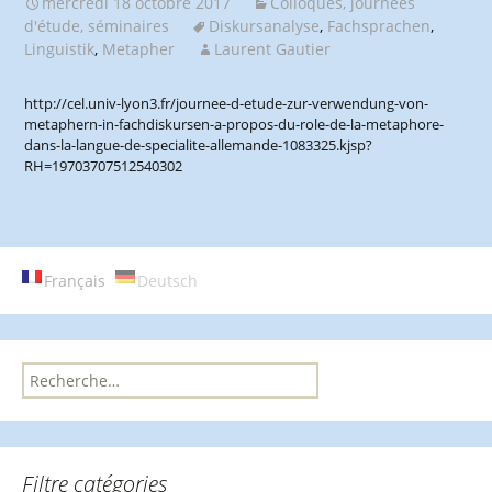
mercredi 18 octobre 2017
Colloques, journées
d'étude, séminaires
Diskursanalyse
,
Fachsprachen
,
Linguistik
,
Metapher
Laurent Gautier
http://cel.univ-lyon3.fr/journee-d-etude-zur-verwendung-von-
metaphern-in-fachdiskursen-a-propos-du-role-de-la-metaphore-
dans-la-langue-de-specialite-allemande-1083325.kjsp?
RH=19703707512540302
Français
Deutsch
R
e
c
h
e
Filtre catégories
r