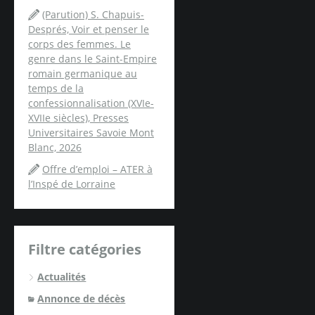
(Parution) S. Chapuis-
Després, Voir et penser le
corps des femmes. Le
genre dans le Saint-Empire
romain germanique au
temps de la
confessionnalisation (XVIe-
XVIIe siècles), Presses
Universitaires Savoie Mont
Blanc, 2026
Offre d’emploi – ATER à
l’Inspé de Lorraine
Filtre catégories
Actualités
Annonce de décès