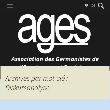
Aller
Recher
FR
DE
au
contenu
Association des Germanistes de
l'Enseignement Supérieur
Archives par mot-clé :
Diskursanalyse