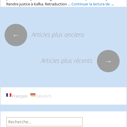
Rendre justice à Kafka. Retraduction …
Continuer la lecture de
(parution
→
Nathalie
Wolff
et
Laura
El
←
Articles plus anciens
Navigation
Makki
(dir.),
La
justice
des
→
selon
Articles plus récents
Kafka,
Dalloz,
articles
Paris,
2024.
Français
Deutsch
R
e