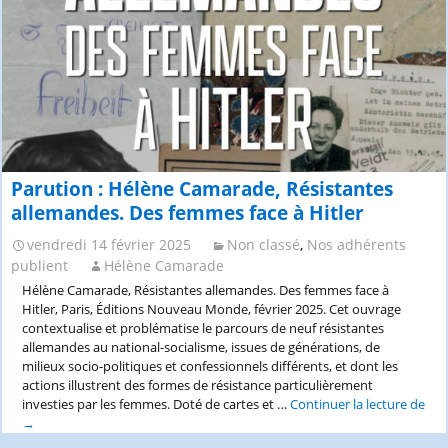
–
09H30
ATILF,
>
Nancy
18H
–
16-
18
décembre
2026:
AAC
Parution : Hélène Camarade, Résistantes
allemandes. Des femmes face à Hitler
vendredi 14 février 2025
Non classé
,
Nos adhérents
publient
Hélène Camarade
Hélène Camarade, Résistantes allemandes. Des femmes face à
Hitler, Paris, Éditions Nouveau Monde, février 2025. Cet ouvrage
contextualise et problématise le parcours de neuf résistantes
allemandes au national-socialisme, issues de générations, de
milieux socio-politiques et confessionnels différents, et dont les
actions illustrent des formes de résistance particulièrement
investies par les femmes. Doté de cartes et …
Continuer la lecture de
Parution
→
: