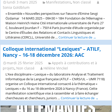
lundi 3 mars 2025
Manifestations
,
Non classé
Sonia Goldblum
« Ensemble » Nouvelles perspectives sur l’œuvre d’Emine Sevgi
Özdamar 14 MARS 2025 – 09H30 > 18H Fondation de l’Allemagne –
Maison Heinrich Heine Cité internationale universitaire de Paris 27
C, boulevard Jourdan F – 75014 Paris Journée d’étude organisée par
le Centre d’Études des Relations et Contacts Linguistiques et
Littéraires (CERCLL, Université de …
Continuer la lecture de
JE-
→
«
Ensemble
Colloque international “Lexiques” – ATILF,
»
Nancy – 16-18 décembre 2026: AAC
Nouvelles
perspectives
mardi 25 février 2025
Appels à contributions et à
sur
projets
,
Non classé
Hélène Vinckel
l’œuvre
L’Axe disciplinaire « Lexique » du laboratoire Analyse et Traitement
d’Emine
Informatique de la Langue française (ATILF – CNRS/UL – UMR 7118)
Sevgi
organise un Colloque international consacré à la thématique «
Özdamar
Lexiques » du 16 au 18 décembre 2026 à Nancy (France). Cette
–
manifestation scientifique vise à rassembler et à faire échanger
14
chercheuses et chercheurs, juniors …
Continuer la lecture de
Colloque
→
MARS
internation
2025
“Lexiques”
–