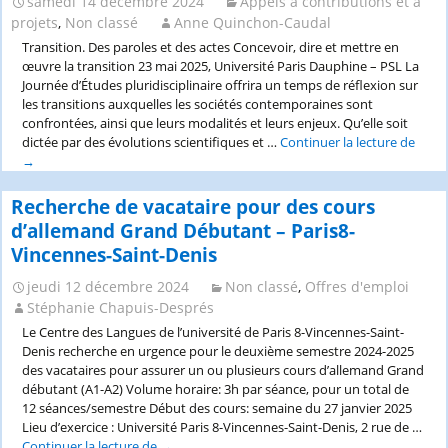
samedi 14 décembre 2024
Appels à contributions et à
l’épreuve
projets
,
Non classé
Anne Quinchon-Caudal
du
tournant
Transition. Des paroles et des actes Concevoir, dire et mettre en
transnational
œuvre la transition 23 mai 2025, Université Paris Dauphine – PSL La
: usages,
Journée d’Études pluridisciplinaire offrira un temps de réflexion sur
dispositifs,
les transitions auxquelles les sociétés contemporaines sont
institutions
confrontées, ainsi que leurs modalités et leurs enjeux. Qu’elle soit
(XIXe-
dictée par des évolutions scientifiques et …
Continuer la lecture de
Appe
XXIe
→
à
siècles)_Nantes
comm
Jour
Recherche de vacataire pour des cours
d’étu
d’allemand Grand Débutant – Paris8-
“Tran
Vincennes-Saint-Denis
Des
parol
jeudi 12 décembre 2024
Non classé
,
Offres d'emploi
et
Stéphanie Chapuis-Després
des
actes
Le Centre des Langues de l’université de Paris 8-Vincennes-Saint-
(23
Denis recherche en urgence pour le deuxième semestre 2024-2025
mai
des vacataires pour assurer un ou plusieurs cours d’allemand Grand
2025,
débutant (A1-A2) Volume horaire: 3h par séance, pour un total de
Paris
12 séances/semestre Début des cours: semaine du 27 janvier 2025
Daup
Lieu d’exercice : Université Paris 8-Vincennes-Saint-Denis, 2 rue de …
Continuer la lecture de
Recherche
→