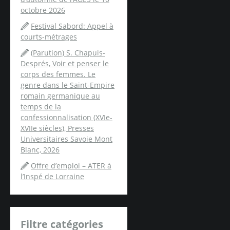
octobre 2026
Festival Sabord: Appel à
courts-métrages
(Parution) S. Chapuis-
Després, Voir et penser le
corps des femmes. Le
genre dans le Saint-Empire
romain germanique au
temps de la
confessionnalisation (XVIe-
XVIIe siècles), Presses
Universitaires Savoie Mont
Blanc, 2026
Offre d’emploi – ATER à
l’Inspé de Lorraine
Filtre catégories