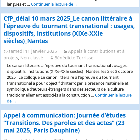
langues et …
Continuer la lecture de
AAC:
→
Imaginaires
et
CfP_délai 10 mars 2025_Le canon littéraire à
pratiques
l’épreuve du tournant transnational : usages,
de
dispositifs, institutions (XIXe-XXIe
la
siècles)_Nantes
fête
samedi 11 janvier 2025
Appels à contributions et à
projets
,
Non classé
Bénédicte Terrisse
Le canon littéraire à l’épreuve du tournant transnational : usages,
dispositifs, institutions (XIXe-XXIe siècles) Nantes, les 2 et 3 octobre
2025 Le colloque Le canon littéraire à l’épreuve du tournant
transnational a pour objectif d’interroger la présence matérielle et
symbolique d’auteurs étrangers dans des secteurs de la culture
traditionnellement associés à la construction …
Continuer la lecture
de
CfP_délai
→
10
mars
Appel à communication: Journée d’études
2025_Le
“Transitions. Des paroles et des actes” (23
canon
mai 2025, Paris Dauphine)
littéraire
à