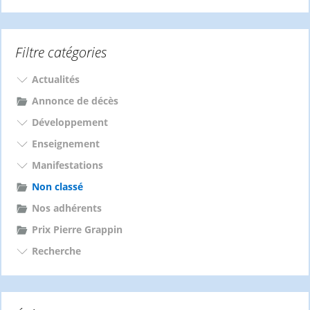
c
h
e
Filtre catégories
r
c
Actualités
h
e
Annonce de décès
r
Développement
:
Enseignement
Manifestations
Non classé
Nos adhérents
Prix Pierre Grappin
Recherche