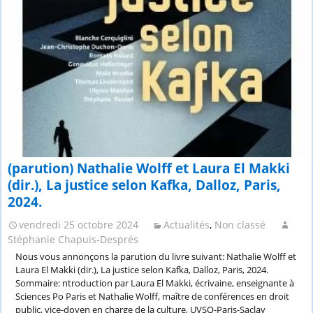
identités,
besoins
et
pratiques
dans
un
monde
qui
change”
22
novembre
2024
(parution) Nathalie Wolff et Laura El Makki
(Lille
(dir.), La justice selon Kafka, Dalloz, Paris,
et
à
2024.
distance)
vendredi 25 octobre 2024
Actualités
,
Non classé
Stéphanie Chapuis-Després
Nous vous annonçons la parution du livre suivant: Nathalie Wolff et
Laura El Makki (dir.), La justice selon Kafka, Dalloz, Paris, 2024.
Sommaire: ntroduction par Laura El Makki, écrivaine, enseignante à
Sciences Po Paris et Nathalie Wolff, maître de conférences en droit
public, vice-doyen en charge de la culture, UVSQ-Paris-Saclay