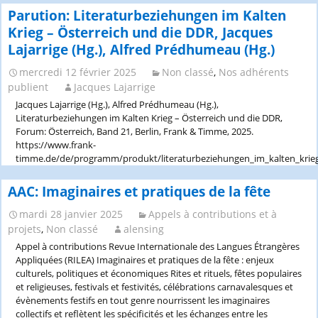
Hélène
Parution: Literaturbeziehungen im Kalten
Camarade,
Krieg – Österreich und die DDR, Jacques
Résistantes
Lajarrige (Hg.), Alfred Prédhumeau (Hg.)
allemandes.
Des
mercredi 12 février 2025
Non classé
,
Nos adhérents
femmes
publient
Jacques Lajarrige
face
à
Jacques Lajarrige (Hg.), Alfred Prédhumeau (Hg.),
Hitler
Literaturbeziehungen im Kalten Krieg – Österreich und die DDR,
Forum: Österreich, Band 21, Berlin, Frank & Timme, 2025.
https://www.frank-
timme.de/de/programm/produkt/literaturbeziehungen_im_kalten_krie
AAC: Imaginaires et pratiques de la fête
mardi 28 janvier 2025
Appels à contributions et à
projets
,
Non classé
alensing
Appel à contributions Revue Internationale des Langues Étrangères
Appliquées (RILEA) Imaginaires et pratiques de la fête : enjeux
culturels, politiques et économiques Rites et rituels, fêtes populaires
et religieuses, festivals et festivités, célébrations carnavalesques et
évènements festifs en tout genre nourrissent les imaginaires
collectifs et reflètent les spécificités et les échanges entre les